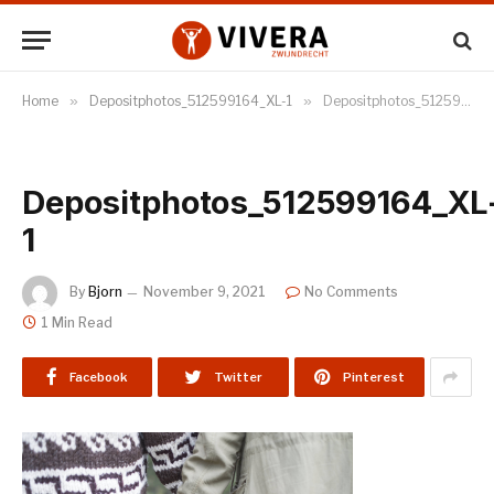
Home
»
Depositphotos_512599164_XL-1
»
Depositphotos_512599164_XL-1
Depositphotos_512599164_XL
1
By
Bjorn
November 9, 2021
No Comments
1 Min Read
Facebook
Twitter
Pinterest