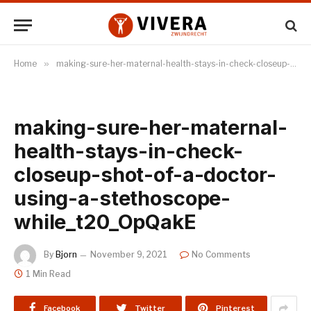
Home
»
making-sure-her-maternal-health-stays-in-check-closeup-shot-of-a-doctor-using-a-stethoscope-while_t20_OpQakE
making-sure-her-maternal-
health-stays-in-check-
closeup-shot-of-a-doctor-
using-a-stethoscope-
while_t20_OpQakE
By
Bjorn
November 9, 2021
No Comments
1 Min Read
Facebook
Twitter
Pinterest