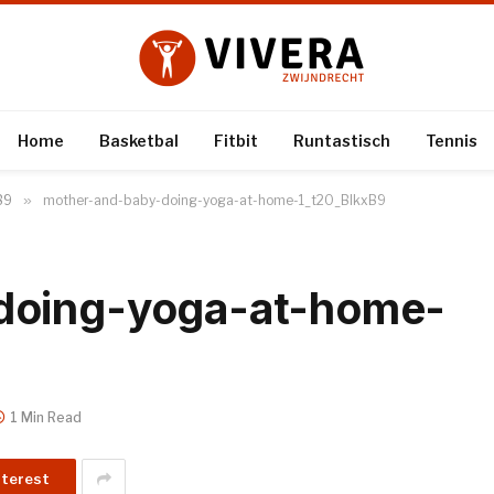
Home
Basketbal
Fitbit
Runtastisch
Tennis
B9
»
mother-and-baby-doing-yoga-at-home-1_t20_BlkxB9
doing-yoga-at-home-
1 Min Read
nterest