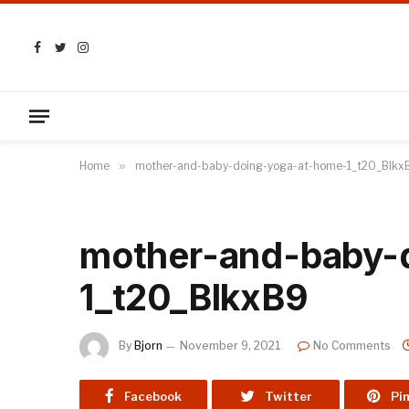
Facebook
Twitter
Instagram
Home
»
mother-and-baby-doing-yoga-at-home-1_t20_Blkx
mother-and-baby-
1_t20_BlkxB9
By
Bjorn
November 9, 2021
No Comments
Facebook
Twitter
Pi