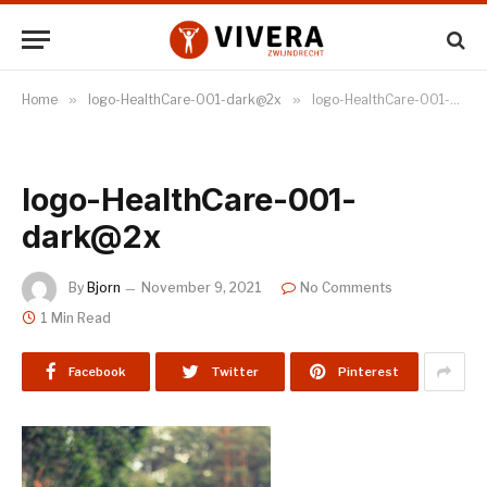
Home
»
logo-HealthCare-001-dark@2x
»
logo-HealthCare-001-dark@2x
logo-HealthCare-001-
dark@2x
By
Bjorn
November 9, 2021
No Comments
1 Min Read
Facebook
Twitter
Pinterest