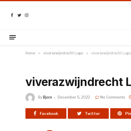
Facebook
Twitter
Instagram
Home
»
viverazwijndrecht Logo
»
viverazwijndrecht Logo
viverazwijndrecht 
By
Bjorn
December 5, 2022
No Comments
Facebook
Twitter
Pi